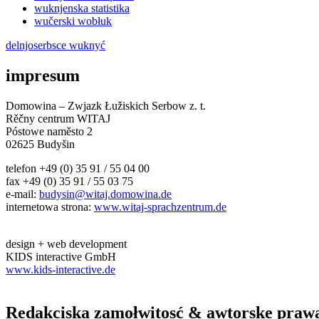
wuknjenska statistika
wučerski wobłuk
delnjoserbsce wuknyć
impresum
Domowina – Zwjazk Łužiskich Serbow z. t.
Rěčny centrum WITAJ
Póstowe naměsto 2
02625 Budyšin
telefon +49 (0) 35 91 / 55 04 00
fax +49 (0) 35 91 / 55 03 75
e-mail:
budysin@witaj.domowina.de
internetowa strona:
www.witaj-sprachzentrum.de
design + web development
KIDS interactive GmbH
www.kids-interactive.de
Redakciska zamołwitosć & awtorske praw