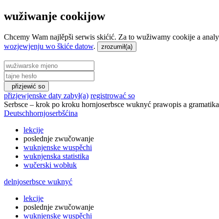
wužiwanje cookijow
Chcemy Wam najlěpši serwis skićić. Za to wužiwamy cookije a analy
wozjewjenju wo škiće datow
.
přizjewić so
přizjewjenske daty zabył(a)
registrować so
Serbsce
–
krok po kroku hornjoserbsce wuknyć
prawopis a gramatika
Deutsch
hornjoserbšćina
lekcije
poslednje zwučowanje
wuknjenske wuspěchi
wuknjenska statistika
wučerski wobłuk
delnjoserbsce wuknyć
lekcije
poslednje zwučowanje
wuknjenske wuspěchi