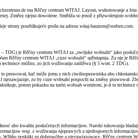
chzentrum.de ma Rěčny centrum WITAJ. Layout, wuhotowanje a fota su
lenej. Změny njejsu dowolene. Smědźa so jenož z přizwolenjom wobho
eje strony posrědkujeće prošu na adresu witaj-bautzen@sorben.com.
tz – TDG) je Rěčny centrum WITAJ za „swójske wobsahi“ jako poskićo
 Wam Rěčny centrum WITAJ „cuze wobsahi“ spřistupnja. Za nje je Rěč
 technisce móžno, zo jich wužiwanju zadźěwa (§ 5 wotr. 2 TDG).
to pruwował, hač móže jemu z nich ciwilnoprawniska abo chłostanskop
 njezawjazuje, zo by cuze wobsahi pospochi na změny pruwował. Zho
kutkuje, potom pokazku na tutón wobsah wotstroni, je-li to technisce
nosć abo kwalitu poskićenych informacijow. Naroki rukowanja hladajo
ormacijow resp. z wužiwanja njeprawych a njedosponych informacijow 
ja. Wšitke poskitki su dobrowólne a njezawjazowace. Rěčny centrum