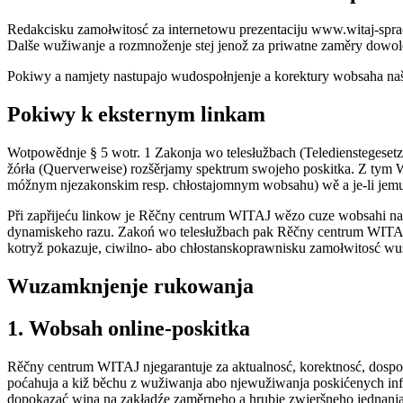
Redakcisku zamołwitosć za internetowu prezentaciju www.witaj-spra
Dalše wužiwanje a rozmnoženje stej jenož za priwatne zaměry dowo
Pokiwy a namjety nastupajo wudospołnjenje a korektury wobsaha naš
Pokiwy k eksternym linkam
Wotpowědnje § 5 wotr. 1 Zakonja wo telesłužbach (Teledienstegese
žórła (Querverweise) rozšěrjamy spektrum swojeho poskitka. Z tym
móžnym njezakonskim resp. chłostajomnym wobsahu) wě a je-li jemu
Při zapřijeću linkow je Rěčny centrum WITAJ wězo cuze wobsahi na 
dynamiskeho razu. Zakoń wo telesłužbach pak Rěčny centrum WITAJ
kotryž pokazuje, ciwilno- abo chłostanskoprawnisku zamołwitosć wus
Wuzamknjenje rukowanja
1. Wobsah online-poskitka
Rěčny centrum WITAJ njegarantuje za aktualnosć, korektnosć, dospoł
poćahuja a kiž běchu z wužiwanja abo njewužiwanja poskićenych inf
dopokazać wina na zakładźe zaměrneho a hrubje zwjeršneho jednan