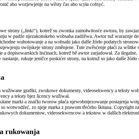
onić abo wozjewjenje na wěsty čas abo scyła cofnyć.
we strony („linki“), kotrež su zwonka zamołwitosće awtora, by zawjaz
wanju w padźe njezakonskeho wobsaha zadźěwa. Awtor tuž wuraznje dekl
chodne wuhotowanje a na wobsahi jako dalše žórło podatych stronow. Z
ozjewjenju swójskeje strony změnjene. Tute zwěsćenje płaći za wšitk
e a dopisowarskich lisćinach, kotrež bě awtor zarjadował. Za ilegaln
tanje, rukuje jeničce poskićer strony, na kotruž so jako dalše žórło 
ja
 za wužiwane grafiki, zwukowe dokumenty, videosekwency a teksty wo
ncy a teksty bjez licency wužiwał.
 škitane marki a znački tworow płaća njewobmjezowanje postajenja 
źi so wotwodźeć, zo njeje marka z prawom třećeho škitana. Copyrigh
ukowych dokumentow, videosekwencow a tekstow w dalšich elektronisk
ja rukowanja