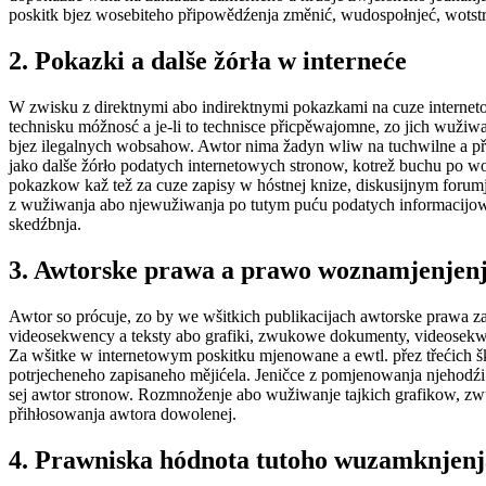
poskitk bjez wosebiteho připowědźenja změnić, wudospołnjeć, wotstr
2. Pokazki a dalše žórła w interneće
W zwisku z direktnymi abo indirektnymi pokazkami na cuze interneto
technisku móžnosć a je-li to technisce přicpěwajomne, zo jich wuži
bjez ilegalnych wobsahow. Awtor nima žadyn wliw na tuchwilne a při
jako dalše žórło podatych internetowych stronow, kotrež buchu po w
pokazkow kaž tež za cuze zapisy w hóstnej knize, diskusijnym forumj
z wužiwanja abo njewužiwanja po tutym puću podatych informacijow nas
skedźbnja.
3. Awtorske prawa a prawo woznamjenjen
Awtor so prócuje, zo by we wšitkich publikacijach awtorske prawa
videosekwency a teksty abo grafiki, zwukowe dokumenty, videosekwe
Za wšitke w internetowym poskitku mjenowane a ewtl. přez třećich
potrjecheneho zapisaneho mějićela. Jeničce z pomjenowanja njehod
sej awtor stronow. Rozmnoženje abo wužiwanje tajkich grafikow, zw
přihłosowanja awtora dowolenej.
4. Prawniska hódnota tutoho wuzamknjen