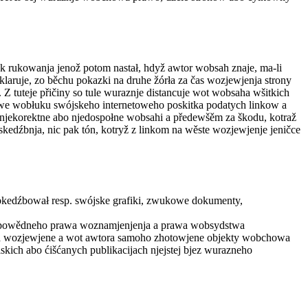
k rukowanja jenož potom nastał, hdyž awtor wobsah znaje, ma-li
aruje, zo běchu pokazki na druhe žórła za čas wozjewjenja strony
 tuteje přičiny so tule wuraznje distancuje wot wobsaha wšitkich
e we wobłuku swójskeho internetoweho poskitka podatych linkow a
e, njekorektne abo njedospołne wobsahi a předewšěm za škodu, kotraž
skedźbnja, nic pak tón, kotryž z linkom na wěste wozjewjenje jeničce
bkedźbował resp. swójske grafiki, zwukowe dokumenty,
wotpowědneho prawa woznamjenjenja a prawa wobsydstwa
t za wozjewjene a wot awtora samoho zhotowjene objekty wobchowa
ich abo ćišćanych publikacijach njejstej bjez wurazneho