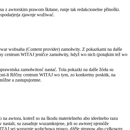
 z awtorskim prawom škitane, runje tak redakcionelne přinoški.
spodarjerja zjawnje wužiwać.
war wobsaha (Content provider) zamołwity. Z pokazkami na dalše
ny centrum WITAJ jeničce zamołwity, hdyž wo nich (potajkim tež wo
rawniska zamołwitosć nastać. Tola pokazki na dalše žórła su
ni-li Rěčny centrum WITAJ wo tym, zo konkretny poskitk, na
 móžne a zastupujomne.
 na awtora, kotrež so na škodu materielneho abo ideelneho razu
nastali, su zasadnje wuzamknjene, jeli so awtorej njemóže
 WITAJ sej wuraznje wobchowa prawo, dźěle stronow abo cyłkowny