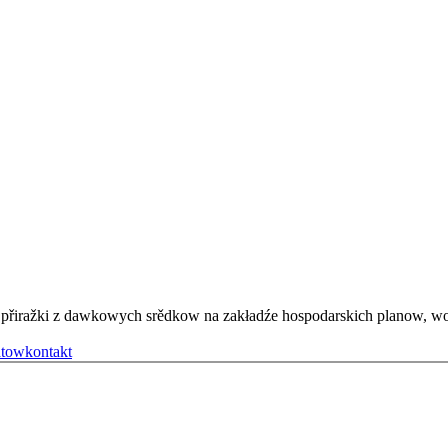
ětnje přiražki z dawkowych srědkow na zakładźe hospodarskich plan
atow
kontakt