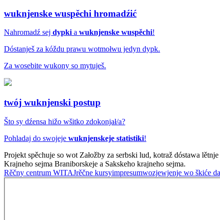
wuknjenske wuspěchi
hromadźić
Nahromadź sej
dypki
a
wuknjenske wuspěchi
!
Dóstanješ za kóždu prawu wotmołwu jedyn dypk.
Za wosebite wukony so mytuješ.
twój wuknjenski postup
Što sy dźensa hižo wšitko zdokonjał/a?
Pohladaj do swojeje
wuknjenskeje statistiki
!
Projekt spěchuje so wot Załožby za serbski lud, kotraž dóstawa l
Krajneho sejma Braniborskeje a Sakskeho krajneho sejma.
Rěčny centrum WITAJ
rěčne kursy
impresum
wozjewjenje wo škiće d