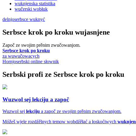
wuknjenska statistika
wučerski wobłuk
delnjoserbsce wuknyć
Serbsce krok po kroku wujasnjene
Započ ze swojim prěnim zwučowanjom.
Serbsce krok po kroku
za wuwučowacych
Hornjoserbski online słownik
Serbski profi ze Serbsce krok po kroku
Wuzwol sej
lekciju
a započ
Wuzwol sej
lekciju
a započ ze swojim prěnim zwučowanjom.
Móžeš wjele rozdźělnych temow wobdźěłać a łoskoćiwych
wuknjen