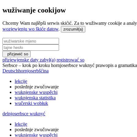
wužiwanje cookijow
Chcemy Wam najlěpši serwis skićić. Za to wužiwamy cookije a analy
wozjewjenju wo škiće datow
.
přizjewić so
přizjewjenske daty zabył(a)
registrować so
Serbsce
–
krok po kroku hornjoserbsce wuknyć
prawopis a gramatika
Deutsch
hornjoserbšćina
lekcije
poslednje zwučowanje
wuknjenske wuspěchi
wuknjenska statistika
wučerski wobłuk
delnjoserbsce wuknyć
lekcije
poslednje zwučowanje
wuknjenske wuspěchi