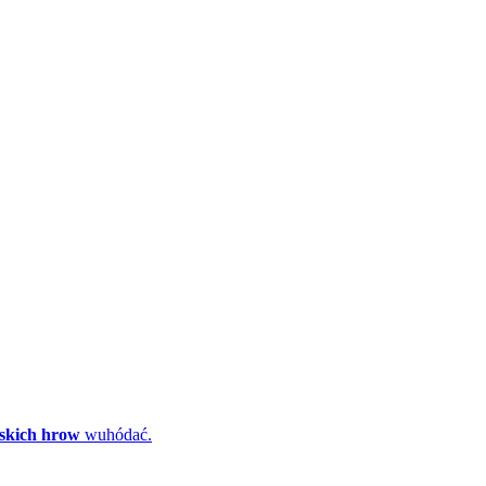
skich hrow
wuhódać.